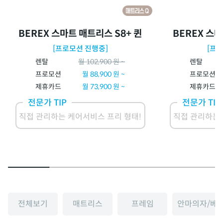
BEREX 스마트 매트리스 S8+ 퀸
BEREX 스마
[프로모션 진행중]
[프
렌탈
월
102,900
원 ~
렌탈
프로모션
월
88,900
원 ~
프로모션
제휴카드
월
73,900
원 ~
제휴카드
전문가 TIP
전문가 TIP
직접 관리하는 케어서비스 프리 형태!
직접 관리하는 
전체보기
매트리스
프레임
안마의자/베