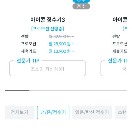
아이콘 정수기3
아이콘 
[프로모션 진행중]
[프
렌탈
월
32,900
원 ~
렌탈
프로모션
월
28,900
원 ~
프로모션
제휴카드
월
13,900
원 ~
제휴카드
전문가 TIP
전문가 TIP
초소형 최신상품!
국내
전체보기
냉/온/정수기
얼음/탄산 정수기
스탠드