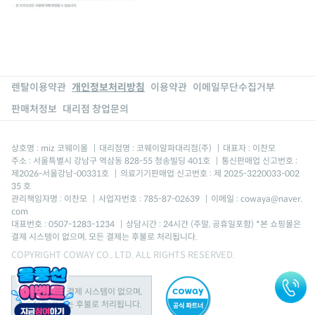
렌탈이용약관
개인정보처리방침
이용약관
이메일무단수집거부
판매처정보
대리점 창업문의
상호명 : miz 코웨이몰
|
대리점명 : 코웨이알파대리점(주)
|
대표자 : 이찬모
주소 : 서울특별시 강남구 역삼동 828-55 청송빌딩 401호
|
통신판매업 신고번호 :
제2026-서울강남-00331호
|
의료기기판매업 신고번호 : 제 2025-3220033-002
35 호
관리책임자명 : 이찬모
|
사업자번호 : 785-87-02639
|
이메일 : cowaya@naver.
com
대표번호 : 0507-1283-1234
|
상담시간 : 24시간 (주말, 공휴일포함) *본 쇼핑몰은
결제 시스템이 없으며, 모든 결제는 후불로 처리됩니다.
COPYRIGHT COWAY CO., LTD. ALL RIGHTS RESERVED.
본 쇼핑몰은 결제 시스템이 없으며,
모든 결제는 후불로 처리됩니다.