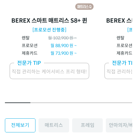
BEREX 스마트 매트리스 S8+ 퀸
BEREX 스마
[프로모션 진행중]
[프
렌탈
월
102,900
원 ~
렌탈
프로모션
월
88,900
원 ~
프로모션
제휴카드
월
73,900
원 ~
제휴카드
전문가 TIP
전문가 TIP
직접 관리하는 케어서비스 프리 형태!
직접 관리하는 
전체보기
매트리스
프레임
안마의자/베