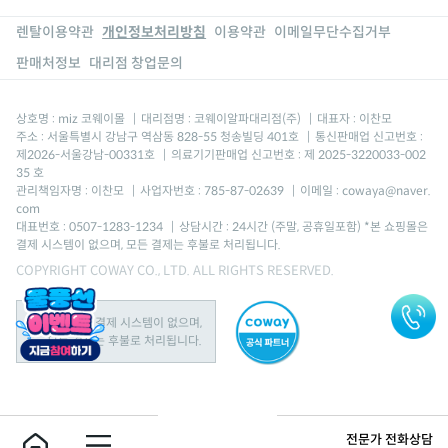
렌탈이용약관
개인정보처리방침
이용약관
이메일무단수집거부
판매처정보
대리점 창업문의
상호명 : miz 코웨이몰
|
대리점명 : 코웨이알파대리점(주)
|
대표자 : 이찬모
주소 : 서울특별시 강남구 역삼동 828-55 청송빌딩 401호
|
통신판매업 신고번호 :
제2026-서울강남-00331호
|
의료기기판매업 신고번호 : 제 2025-3220033-002
35 호
관리책임자명 : 이찬모
|
사업자번호 : 785-87-02639
|
이메일 : cowaya@naver.
com
대표번호 : 0507-1283-1234
|
상담시간 : 24시간 (주말, 공휴일포함) *본 쇼핑몰은
결제 시스템이 없으며, 모든 결제는 후불로 처리됩니다.
COPYRIGHT COWAY CO., LTD. ALL RIGHTS RESERVED.
본 쇼핑몰은 결제 시스템이 없으며,
모든 결제는 후불로 처리됩니다.
전문가 전화상담