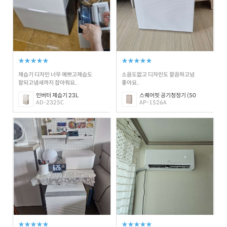
★★★★★
★★★★★
제습기 디자인 너무 예쁘고제습도
소음도없고 디자인도 깔끔하고넘
잘되고냄새까지 잡아줘요..
좋아요..
인버터 제습기 23L
스퀘어핏 공기청정기 (50
AD-2325C
AP-1526A
★★★★★
★★★★★