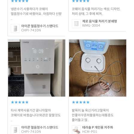
★★★★★
★★★★★
냉온수기 사용하다가 코웨이
코웨이 음식물 처리기는 색상, 디자인,
얼음정수기로 바꿨어요..아침마다 신랑
처리 상태, 그 후에 찌꺼..
..
제로 음식물 처리기 분쇄형
WMG-3004
아이콘 얼음정수기 스탠다드
CHPI-7410N
★★★★★
★★★★★
타사 계약사용기간 끝나자말자
발목이 늘 욱신거리고말목이
코웨이로 바꿨습니다!외관은 말할것도
안좋아꾸준히활용하는데통증도
..
줄어들고 많..
아이콘 얼음정수기 스탠다드
테라솔 P 개인용 저주파
CHPI-7410N
HCM-P01