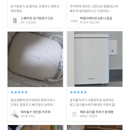
공기청정기 넘 좋아요.조용하고 예쁘고
무더위에 에어컨 고장으로 힘들었는데
깨끗해요..
빠르게 설치해주시고 가셨어요~..
스퀘어핏 공기청정기 (50
벽걸이에어컨 6평 (1등급
AP-1526A
ACAH-061AA
★★★★★
★★★★★
일상생활에 한자세로만 일하다보니
음식물처리기 사용한뒤로 날파리도
근육도 잘뭉치고 뻐근함이 심하여 ..
없고 음식물쓰레기에대한 걱정이 줄..
테라솔 P 개인용 저주파
제로 음식물 처리기 분쇄형
HCM-P01
WMG-3004