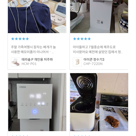
★★★★★
★★★★★
주말 가족여행시 잠자는 베개가 늘
아이들하고 7월중순에 제주도로
사용한 메모리폼이 이니어서ᆢ..
이사왔어요 예전에 살았던 집에서 정..
테라솔 P 개인용 저주파
아이콘 정수기3
HCM-P01
CHP-7220N