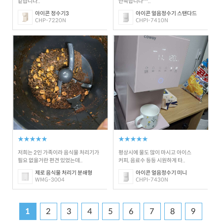
같습니다..
만족합니다^^..
아이콘 정수기3
아이콘 얼음정수기 스탠다드
CHP-7220N
CHPI-7410N
★★★★★
★★★★★
저희는 2인 가족이라 음식물 처리기가
평상시에 물도 많이 마시고 아이스
필요 없을거란 편견 있었는데..
커피, 음료수 등등 시원하게 타..
제로 음식물 처리기 분쇄형
아이콘 얼음정수기 미니
WMG-3004
CHPI-7430N
1
2
3
4
5
6
7
8
9