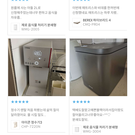
원룸에 사는 아들 2L로
이번에 매트리스와 비데를 한꺼번에
신청해주었는데너무 편하고 음식을
신청했네요.매트리스는 하루 자봤..
자유롭..
BEREX 하이브리드 4
CMQ-PR04
제로 음식물 처리기 분쇄형
WMG-2005
★★★★★
★★★★★
정수기 렌탈 처음 하봤는데 삶의 질이
택배도잘왔고예쁜블랙이라서집이랑도
달라졌어요. 물 시킬 일도 ..
잘어울리고너무좋아요~^^♡
분쇄도잘되..
아이콘 정수기3
CHP-7220N
제로 음식물 처리기 분쇄형
WMG-3004