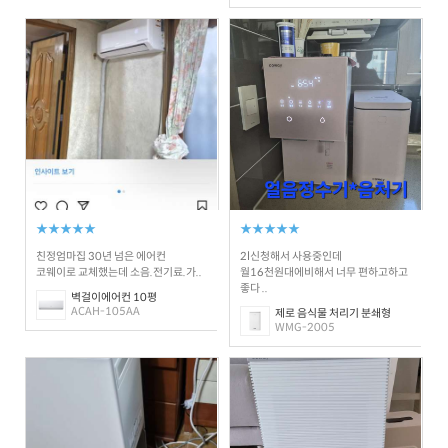
★★★★★
★★★★★
친정엄마집 30년 넘은 에어컨
2l신청해서 사용중인데
코웨이로 교체했는데 소음.전기료.가..
월16천원대에비해서 너무 편하고하고
좋다 ..
벽걸이에어컨 10평
ACAH-105AA
제로 음식물 처리기 분쇄형
WMG-2005