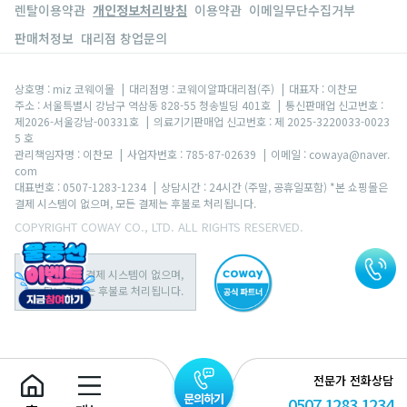
렌탈이용약관
개인정보처리방침
이용약관
이메일무단수집거부
판매처정보
대리점 창업문의
상호명 : miz 코웨이몰
|
대리점명 : 코웨이알파대리점(주)
|
대표자 : 이찬모
주소 : 서울특별시 강남구 역삼동 828-55 청송빌딩 401호
|
통신판매업 신고번호 :
제2026-서울강남-00331호
|
의료기기판매업 신고번호 : 제 2025-3220033-0023
5 호
관리책임자명 : 이찬모
|
사업자번호 : 785-87-02639
|
이메일 : cowaya@naver.
com
대표번호 : 0507-1283-1234
|
상담시간 : 24시간 (주말, 공휴일포함) *본 쇼핑몰은
결제 시스템이 없으며, 모든 결제는 후불로 처리됩니다.
COPYRIGHT COWAY CO., LTD. ALL RIGHTS RESERVED.
본 쇼핑몰은 결제 시스템이 없으며,
모든 결제는 후불로 처리됩니다.
전문가 전화상담
0507.1283.1234