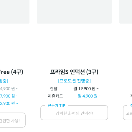
ree (4구)
프라임S 인덕션 (3구)
행중]
[프로모션 진행중]
4,900
원 ~
렌탈
월
19,900
원 ~
7,900
원 ~
제휴카드
월
4,900
원 ~
2,900
원 ~
전문가 TIP
강력한 화력의 인덕션!
고화
간편한 사용!