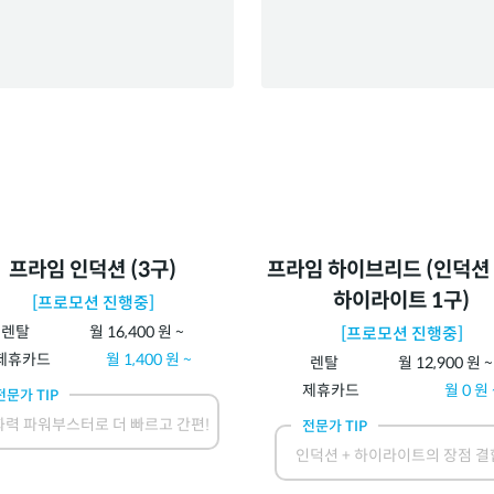
프라임 인덕션 (3구)
프라임 하이브리드 (인덕션 
하이라이트 1구)
[프로모션 진행중]
렌탈
월
16,400
원 ~
[프로모션 진행중]
제휴카드
월
1,400
원 ~
렌탈
월
12,900
원 ~
제휴카드
월
0
원 
전문가 TIP
력 파워부스터로 더 빠르고 간편!
전문가 TIP
인덕션 + 하이라이트의 장점 결