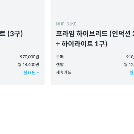
NHP-31KE
 (3구)
프라임 하이브리드 (인덕션 
+ 하이라이트 1구)
970,000원
구매
910
월 14,400원
렌탈
월 12
월 0 원 ~
제휴카드
월 