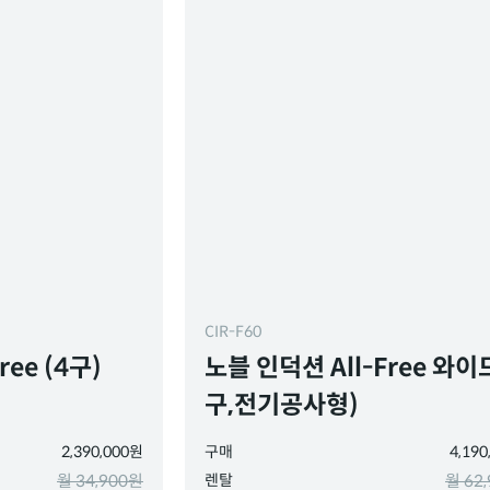
CIR-F60
ree (4구)
노블 인덕션 All-Free 와이드
구,전기공사형)
2,390,000원
구매
4,19
월 34,900원
렌탈
월 62