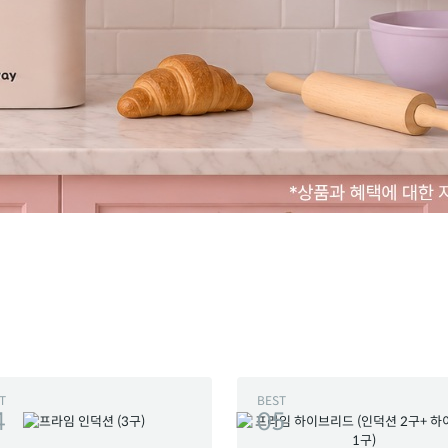
T
BEST
4
05