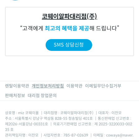
코웨이알파대리점(주)
고객에게
최고의 혜택을 제공
해 드립니다
SMS 상담신청
렌탈이용약관
개인정보처리방침
이용약관
이메일무단수집거부
판매처정보
대리점 창업문의
상호명 : miz 코웨이몰
|
대리점명 : 코웨이알파대리점(주)
|
대표자 : 이찬모
주소 : 서울특별시 강남구 역삼동 828-55 청송빌딩 401호
|
통신판매업 신고번호 :
제2026-서울강남-00331호
|
의료기기판매업 신고번호 : 제 2025-3220033-002
35 호
관리책임자명 : 이찬모
|
사업자번호 : 785-87-02639
|
이메일 : cowaya@naver.