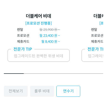
더블케어 비데
더블케
[프로모션 진행중]
[프
렌탈
월
25,900
원 ~
렌탈
프로모션
월
23,400
원 ~
프로모션
제휴카드
월
8,400
원 ~
제휴카드
전문가 TIP
전문가 TIP
업그레이드된 완벽한 위생 비데
업그레이드된
전체보기
룰루 비데
연수기