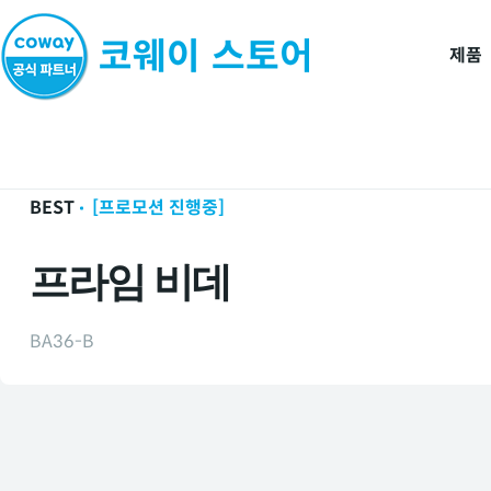
제품
홈
제품
룰루비데/연수기
BEST
[프로모션 진행중]
프라임 비데
BA36-B