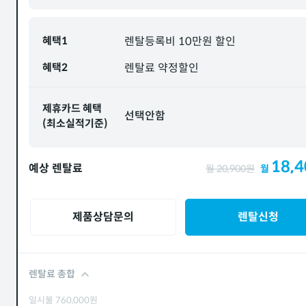
혜택1
렌탈등록비 10만원 할인
혜택2
렌탈료 약정할인
제휴카드 혜택
선택안함
(최소실적기준)
18,4
예상 렌탈료
월
20,900
원
월
제품상담문의
렌탈신청
렌탈료 총합
일시불
760,000
원