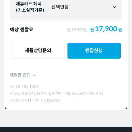
제휴카드 혜택
선택안함
(최소실적기준)
17,900
예상 렌탈료
월
19,900
원
월
원
제품상담문의
렌탈신청
렌탈료 총합
일시불
782,100
원
렌탈료 총합(렌탈등록비 할인혜택 적용, 프로모션 적용 기준)
7년(의무사용기간)
1,503,600
원