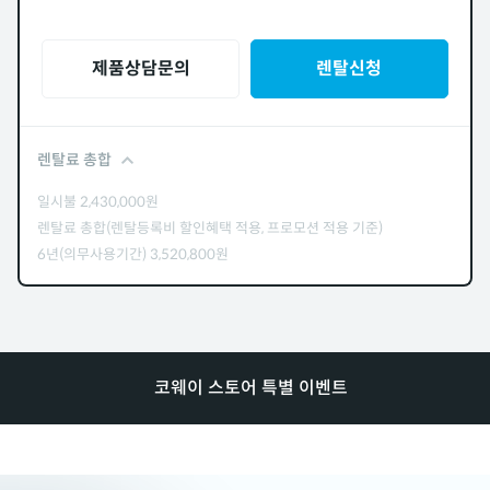
제품상담문의
렌탈신청
렌탈료 총합
일시불
2,430,000
원
렌탈료 총합(렌탈등록비 할인혜택 적용, 프로모션 적용 기준)
6년(의무사용기간)
3,520,800
원
코웨이 스토어 특별 이벤트