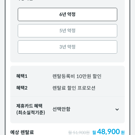
6년 약정
5년 약정
3년 약정
혜택1
렌탈등록비 10만원 할인
혜택2
렌탈료 할인 프로모션
제휴카드 혜택
선택안함
(최소실적기준)
48,900
예상 렌탈료
월
51,900
원
월
원