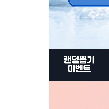
랜덤뽑기
이벤트