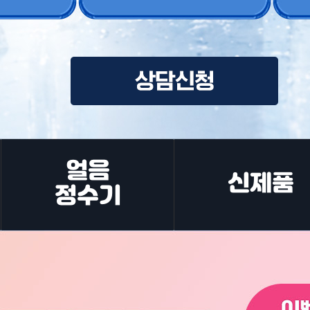
얼음
신제품
정수기