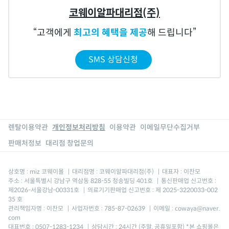
코웨이알파대리점(주)
고객에게
최고의 혜택을 제공
해 드립니다
SMS 상담신청
렌탈이용약관
개인정보처리방침
이용약관
이메일무단수집거부
판매처정보
대리점 창업문의
상호명 : miz 코웨이몰
|
대리점명 : 코웨이알파대리점(주)
|
대표자 : 이찬모
주소 : 서울특별시 강남구 역삼동 828-55 청송빌딩 401호
|
통신판매업 신고번호 :
제2026-서울강남-00331호
|
의료기기판매업 신고번호 : 제 2025-3220033-002
35 호
관리책임자명 : 이찬모
|
사업자번호 : 785-87-02639
|
이메일 : cowaya@naver.
com
대표번호 : 0507-1283-1234
|
상담시간 : 24시간 (주말, 공휴일포함) *본 쇼핑몰은