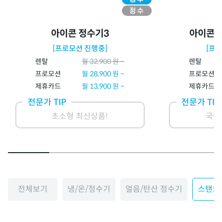
아이콘 정수기3
아이콘 
[프로모션 진행중]
[프
렌탈
월
32,900
원 ~
렌탈
프로모션
월
28,900
원 ~
프로모션
제휴카드
월
13,900
원 ~
제휴카드
전문가 TIP
전문가 TIP
초소형 최신상품!
국내
전체보기
냉/온/정수기
얼음/탄산 정수기
스탠드